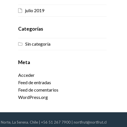
julio 2019
Categorías
Sin categoría
Meta
Acceder
Feed de entradas
Feed de comentarios
WordPress.org
Norte, La Serena. Chile |
+56 51 267 7900
|
nortfrut@nortfrut.cl